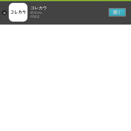
コレカウ
開く
iEnt inc.
FREE