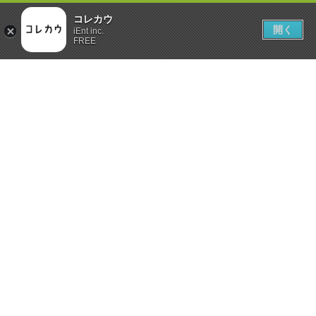
コレカウ
開く
iEnt inc.
FREE