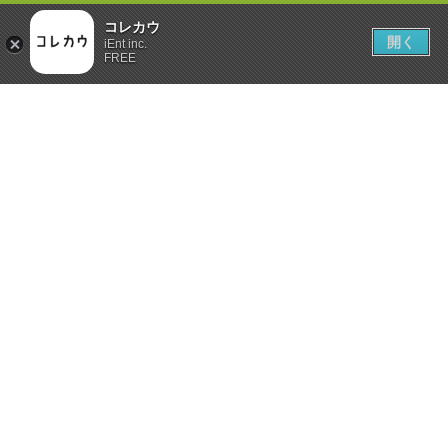
コレカウ
開く
iEnt inc.
FREE