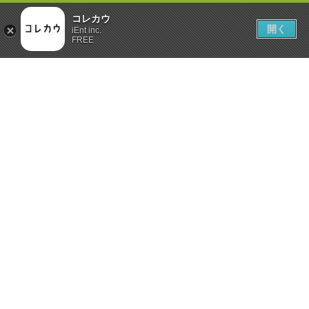
コレカウ
開く
iEnt inc.
FREE