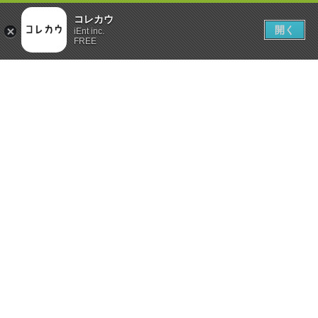
コレカウ
開く
iEnt inc.
FREE