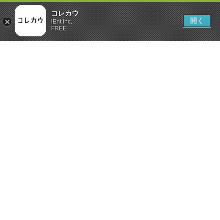
コレカウ
開く
iEnt inc.
FREE