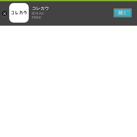
コレカウ
開く
iEnt inc.
FREE