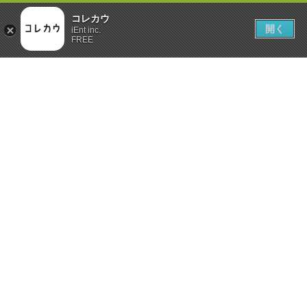
コレカウ
開く
iEnt inc.
FREE