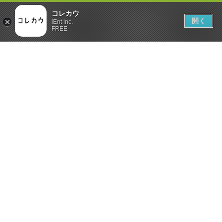
コレカウ
開く
iEnt inc.
FREE