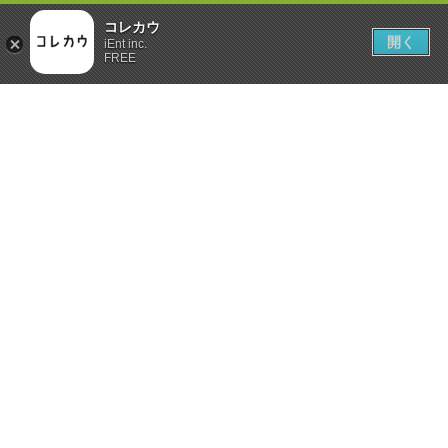
コレカウ
開く
iEnt inc.
FREE