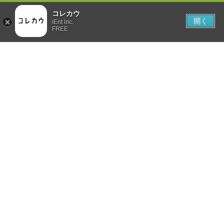
コレカウ
開く
iEnt inc.
FREE