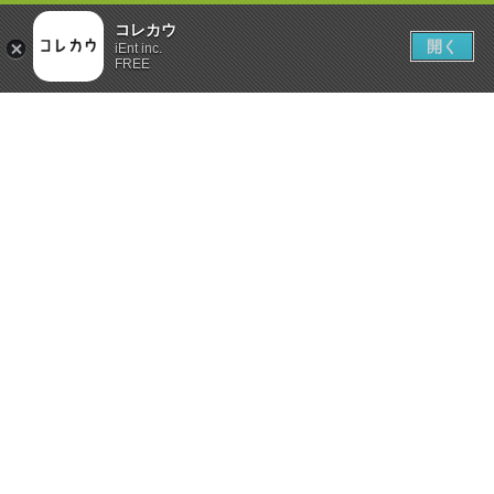
コレカウ
開く
iEnt inc.
FREE