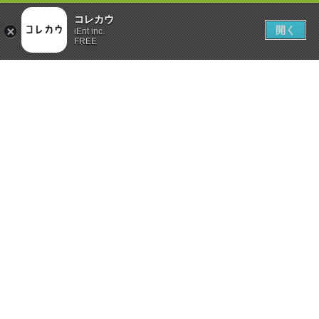
コレカウ
開く
iEnt inc.
FREE