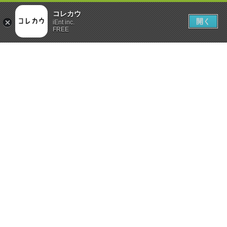
コレカウ
開く
iEnt inc.
FREE