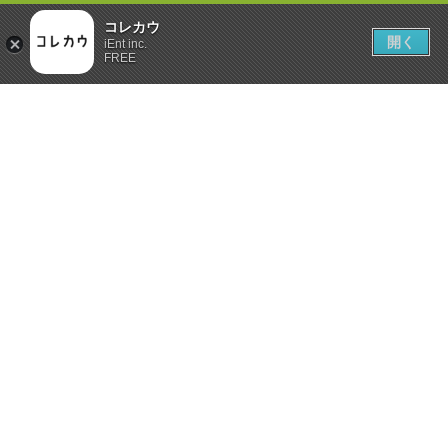
コレカウ
開く
iEnt inc.
FREE