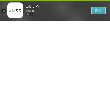
コレカウ
開く
iEnt inc.
FREE