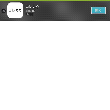
コレカウ
開く
iEnt inc.
FREE