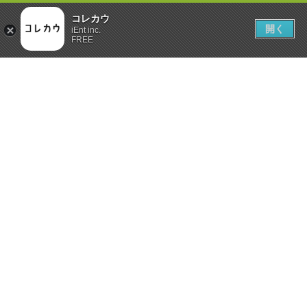
コレカウ
開く
iEnt inc.
FREE