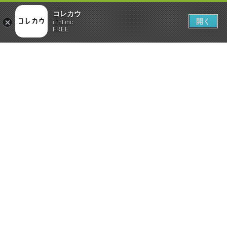
コレカウ
開く
iEnt inc.
FREE