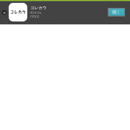
コレカウ
開く
iEnt inc.
FREE