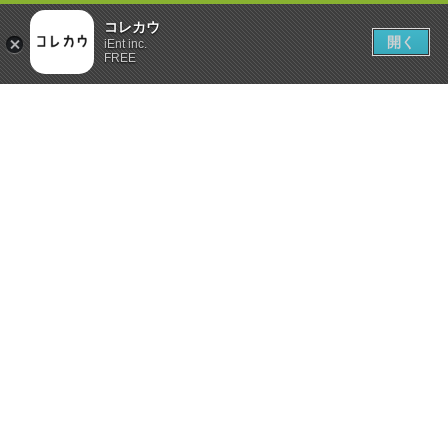
コレカウ
開く
iEnt inc.
FREE