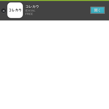
コレカウ
開く
iEnt inc.
FREE