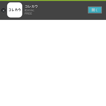
コレカウ
開く
iEnt inc.
FREE