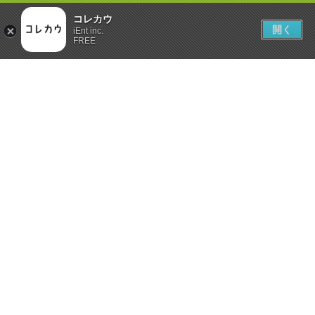
コレカウ
開く
iEnt inc.
FREE