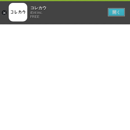
コレカウ
開く
iEnt inc.
FREE