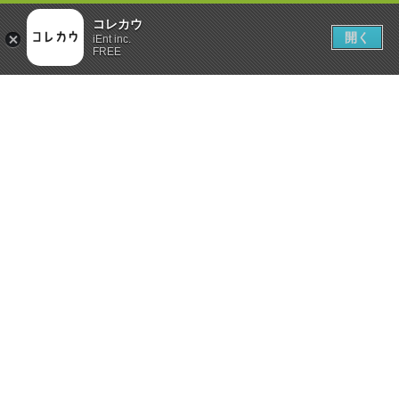
コレカウ
開く
iEnt inc.
FREE