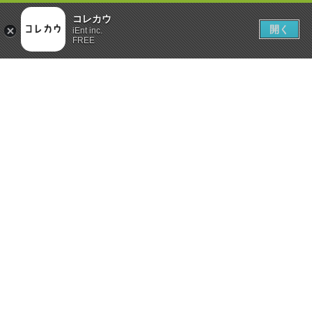
コレカウ
開く
iEnt inc.
FREE