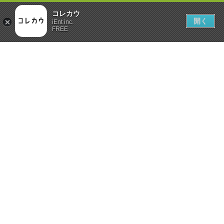
コレカウ
開く
iEnt inc.
FREE