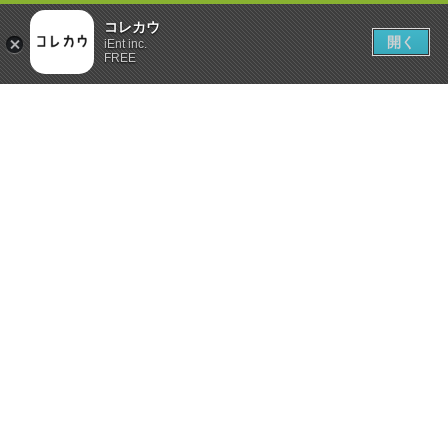
コレカウ
開く
iEnt inc.
FREE