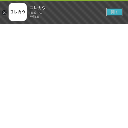
コレカウ
開く
iEnt inc.
FREE