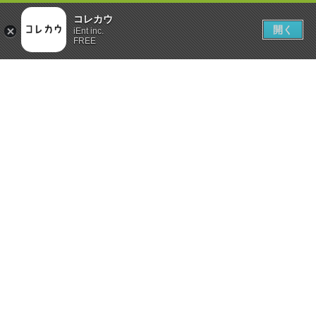
コレカウ
開く
iEnt inc.
FREE