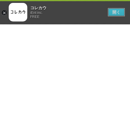
コレカウ
開く
iEnt inc.
FREE