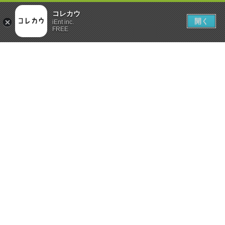
コレカウ
開く
iEnt inc.
FREE