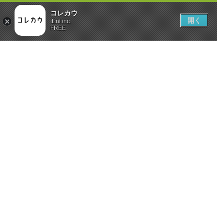
コレカウ
開く
iEnt inc.
FREE