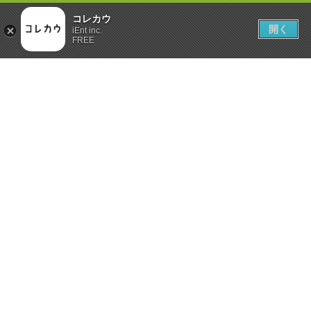
コレカウ
開く
iEnt inc.
FREE