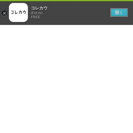
コレカウ
開く
iEnt inc.
FREE