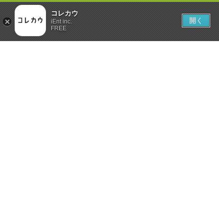
コレカウ
開く
iEnt inc.
FREE