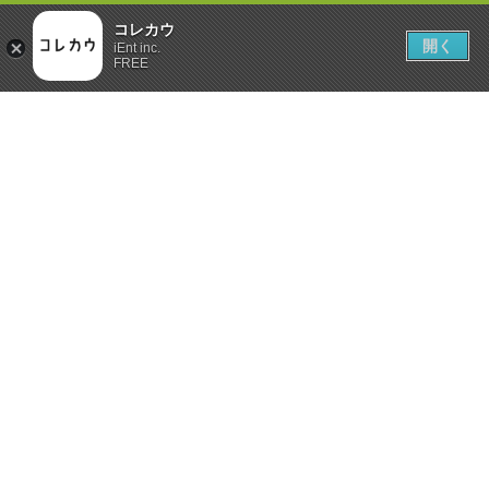
コレカウ
開く
iEnt inc.
FREE