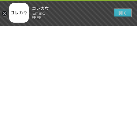
コレカウ
開く
iEnt inc.
FREE