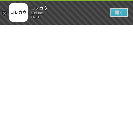
コレカウ
開く
iEnt inc.
FREE