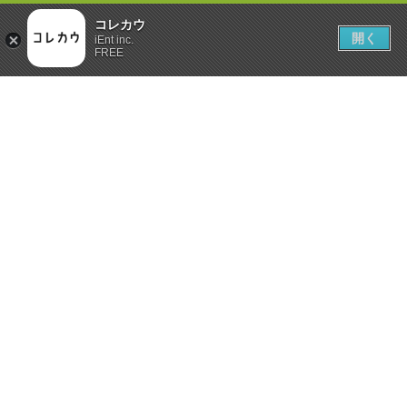
コレカウ
開く
iEnt inc.
FREE