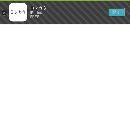
コレカウ
開く
iEnt inc.
FREE