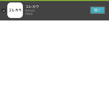
コレカウ
開く
iEnt inc.
FREE