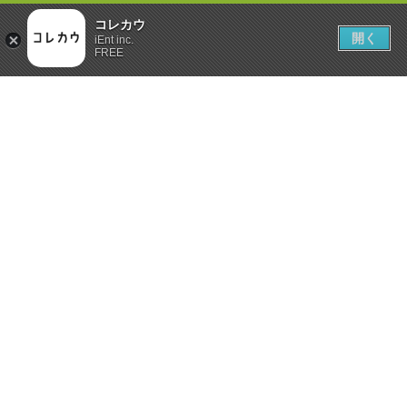
コレカウ
開く
iEnt inc.
FREE