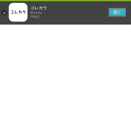
コレカウ
開く
iEnt inc.
FREE