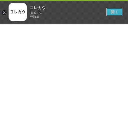
コレカウ
開く
iEnt inc.
FREE