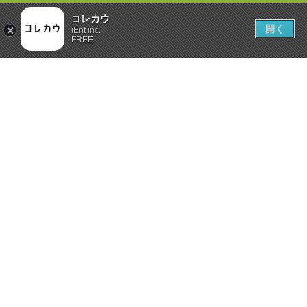
コレカウ
開く
iEnt inc.
FREE