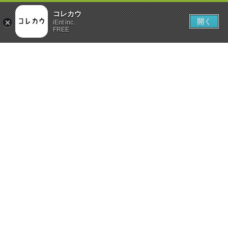
コレカウ
開く
iEnt inc.
FREE