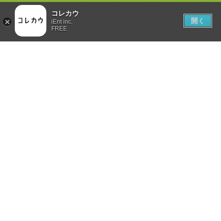
コレカウ
開く
iEnt inc.
FREE