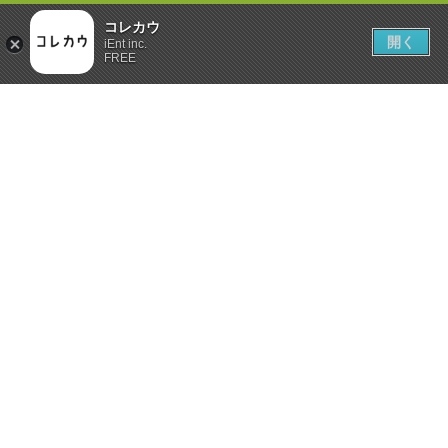
コレカウ
開く
iEnt inc.
FREE